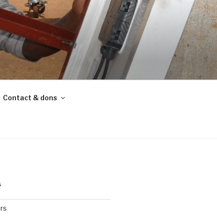
Contact & dons
S
rs