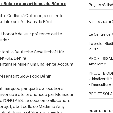
 « Solaire aux artisans du Bénin »
Projets réalis
re Codiam à Cotonou, a eu lieu le
solaire aux Artisans du Béni
ARTICLES R
ont honoré de leur présence cette
Le Centre de M
 de :
Le projet Biod
le CFSI
ant la Deutsche Gesellschaft für
t (GIZ Bénin)
PROJET SISAM :
Améliorée
entant le Millenium Challenge Account
PROJET BIODIV
résentant Slow Food Bénin
la biodiversit
à l’agriculture 
t marquée par quatre allocutions
PROJET SOLA
 bienvenue a été prononcée par Monsieur
e l’ONG ABS. La deuxième allocution,
 projet, était celle de Madame Amy
RECHERCHE
ont Universel. S’en ont suivi les