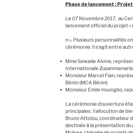
Phase de lancement
: Projet
Le 07 Novembre 2017, au Cent
lancement officiel du projet « 
n ». Plusieurs personnalités 
cérémonie. Il s’agit entre autre
Mme Sewade Alvine, représent
Internationale Zusammenarbei
Monsieur Marcel Flan, représ
Bénin (MCA Bénin)
Monsieur Emile Houngbo, rep
La cérémonie d’ouverture étai
principales : l’allocution de
Bruno Attolou, coordinateur d
destinée à la présentation du
Mukwa, chargée de projets de P