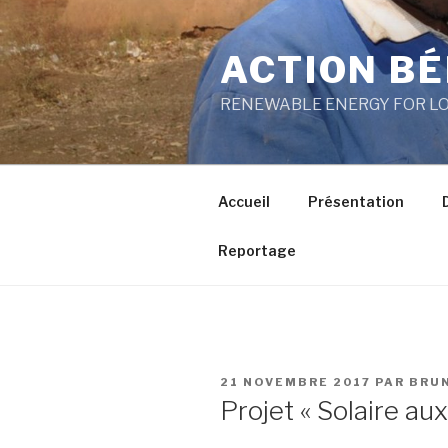
Aller
au
ACTION BÉ
contenu
principal
RENEWABLE ENERGY FOR L
Accueil
Présentation
Reportage
PUBLIÉ
21 NOVEMBRE 2017
PAR
BRU
LE
Projet « Solaire au