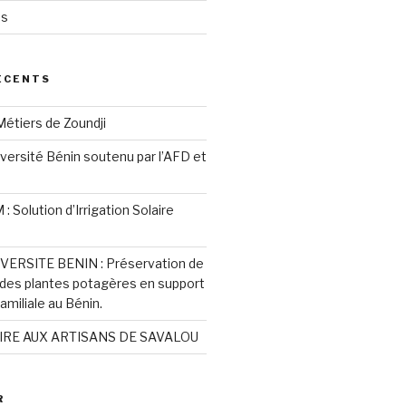
és
ÉCENTS
étiers de Zoundji
iversité Bénin soutenu par l’AFD et
 Solution d’Irrigation Solaire
ERSITE BENIN : Préservation de
é des plantes potagères en support
familiale au Bénin.
IRE AUX ARTISANS DE SAVALOU
R