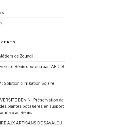
rs
és
ÉCENTS
étiers de Zoundji
iversité Bénin soutenu par l’AFD et
 Solution d’Irrigation Solaire
ERSITE BENIN : Préservation de
é des plantes potagères en support
familiale au Bénin.
IRE AUX ARTISANS DE SAVALOU