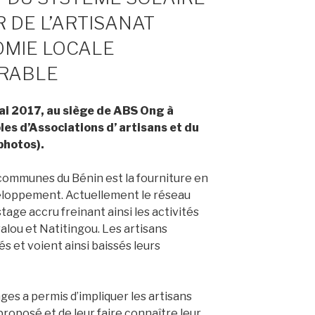
 DE L’ARTISANAT
OMIE LOCALE
URABLE
ai 2017, au siège de ABS Ong à
les d’Associations d’ artisans et du
 photos).
communes du Bénin est la fourniture en
éveloppement. Actuellement le réseau
tage accru freinant ainsi les activités
lou et Natitingou. Les artisans
s et voient ainsi baissés leurs
es a permis d’impliquer les artisans
proposé et de leur faire connaître leur