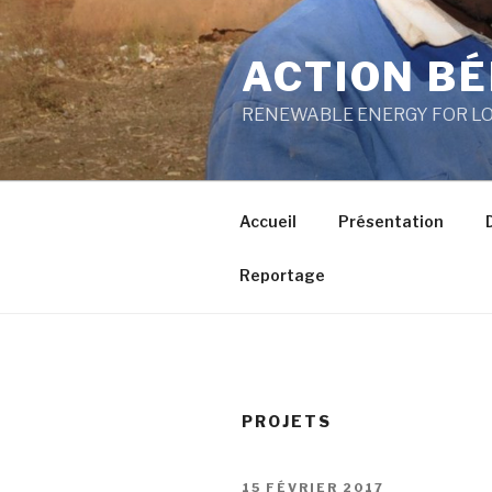
Aller
au
ACTION BÉ
contenu
principal
RENEWABLE ENERGY FOR L
Accueil
Présentation
Reportage
PROJETS
PUBLIÉ
15 FÉVRIER 2017