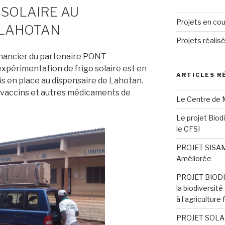
 SOLAIRE AU
Projets en cou
 LAHOTAN
Projets réalis
financier du partenaire PONT
xpérimentation de frigo solaire est en
ARTICLES R
is en place au dispensaire de Lahotan.
 vaccins et autres médicaments de
Le Centre de M
Le projet Biod
le CFSI
PROJET SISAM :
Améliorée
PROJET BIODIV
la biodiversit
à l’agriculture 
PROJET SOLA