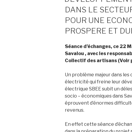
DANS LE SECTEUR
POUR UNE ECON
PROSPERE ET D
Séance d’échanges, ce 22 M
Savalou , avec les responsab
Collectif des artisans (Voir
Un problème majeur dans les 
électricité qui freine leur d
électrique SBEE subit un déles
socio – économiques dans Sava
éprouvent d’énormes difficulté
revenus.
En effet cette séance d’échang
dans la préparation du projet 